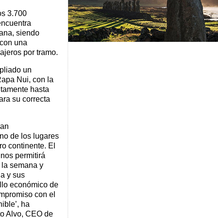
os 3.700
encuentra
mana, siendo
 con una
ajeros por tramo.
liado un
apa Nui, con la
uitamente hasta
ara su correcta
ran
no de los lugares
o continente. El
 nos permitirá
a la semana y
la y sus
ollo económico de
ompromiso con el
ible’, ha
to Alvo, CEO de