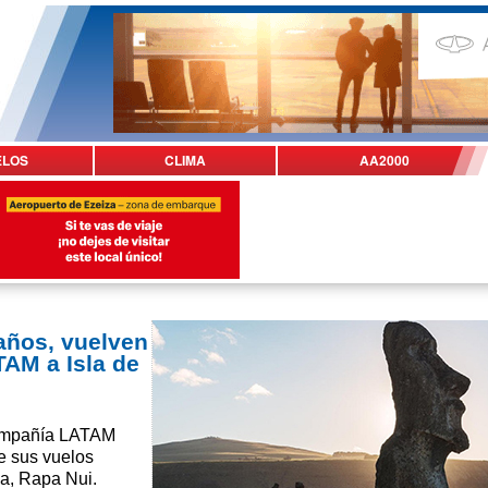
ELOS
CLIMA
AA2000
años, vuelven
TAM a Isla de
compañía LATAM
e sus vuelos
ua, Rapa Nui.