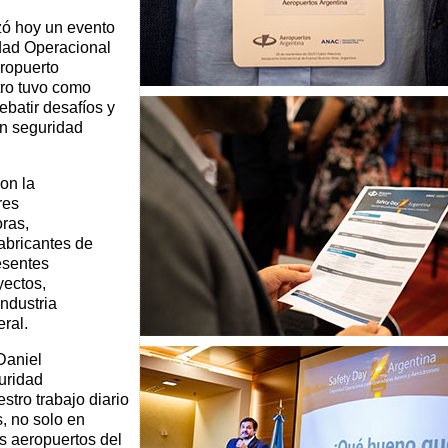
izó hoy un evento
dad Operacional
eropuerto
tro tuvo como
ebatir desafíos y
en seguridad
on la
res
ras,
abricantes de
esentes
yectos,
industria
ral.
Daniel
uridad
stro trabajo diario
, no solo en
s aeropuertos del