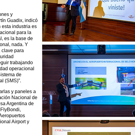
ones y
ín Guadix, indicó
esta industria es
acional para la
, es la base de
onal, nada. Y
a clave para
guridad
eguir trabajando
idad operacional
Sistema de
al (SMS)”.
arlas y paneles a
ración Nacional de
esa Argentina de
FlyBondi,
Aeropuertos
onal Airport y