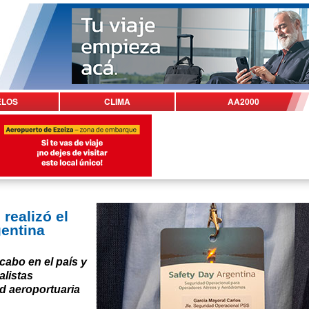
ELOS
CLIMA
AA2000
realizó el
gentina
cabo en el país y
alistas
d aeroportuaria