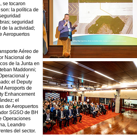
, se tocaron
on: la política de
seguridad
bras; seguridad
de la actividad;
de Aeropuertos
ransporte Aéreo de
or Nacional de
cos de la Junta en
steban Maddonni;
Operacional y
ado; el Deputy
M Aeroports de
fety Enhancement
ández; el
as de Aeropuertos
inador SGSO de BH
de Operaciones
ina, Leandro
rentes del sector.