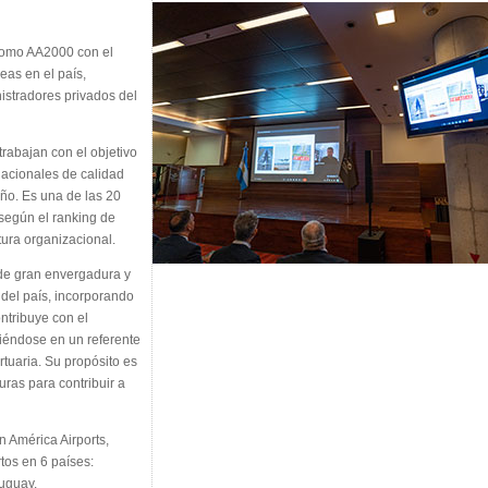
como AA2000 con el
eas en el país,
stradores privados del
abajan con el objetivo
nacionales de calidad
año. Es una de las 20
según el ranking de
tura organizacional.
 de gran envergadura y
del país, incorporando
ntribuye con el
rtiéndose en un referente
rtuaria. Su propósito es
uras para contribuir a
 América Airports,
os en 6 países:
ruguay.